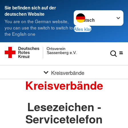
Sie befinden sich auf der
Sprache wechseln zu
deutschen Website
You are on the German website,
you can use the switch to switch to
Alles klar
the English one
Ortsverein
Sassenberg e.V.
Kreisverbände
Kreisverbände
Lesezeichen -
Servicetelefon