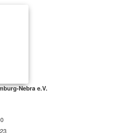
mburg-Nebra e.V.
30
23