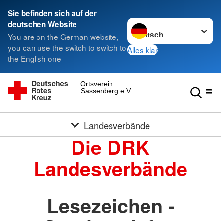
Sie befinden sich auf der
Sprache wechseln zu
deutschen Website
You are on the German website,
you can use the switch to switch to
Alles klar
the English one
Ortsverein
Sassenberg e.V.
Landesverbände
Die DRK
Landesverbände
Lesezeichen -