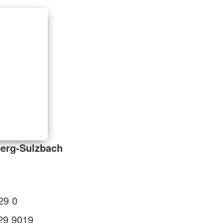
erg-Sulzbach
29 0
29 9019