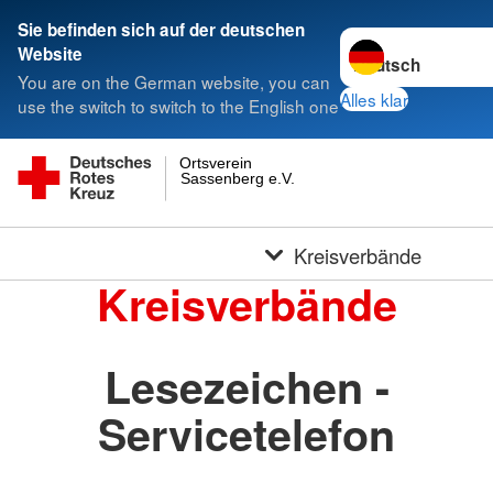
Sie befinden sich auf der deutschen
Sprache wechseln 
Website
You are on the German website, you can
Alles klar
use the switch to switch to the English one
Ortsverein
Sassenberg e.V.
Kreisverbände
Kreisverbände
Lesezeichen -
Servicetelefon