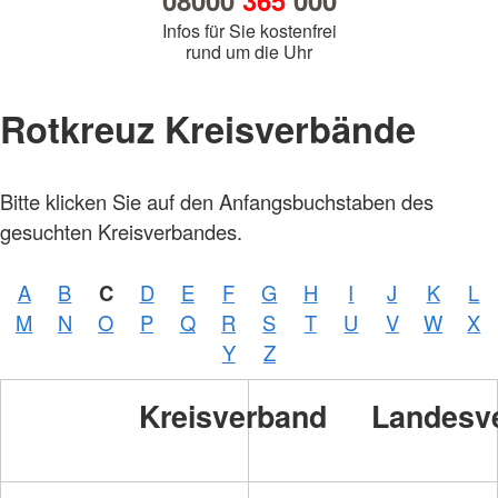
08000
365
000
Infos für Sie kostenfrei
rund um die Uhr
Rotkreuz Kreisverbände
Bitte klicken Sie auf den Anfangsbuchstaben des
gesuchten Kreisverbandes.
A
B
C
D
E
F
G
H
I
J
K
L
M
N
O
P
Q
R
S
T
U
V
W
X
Y
Z
Kreisverband
Landesv