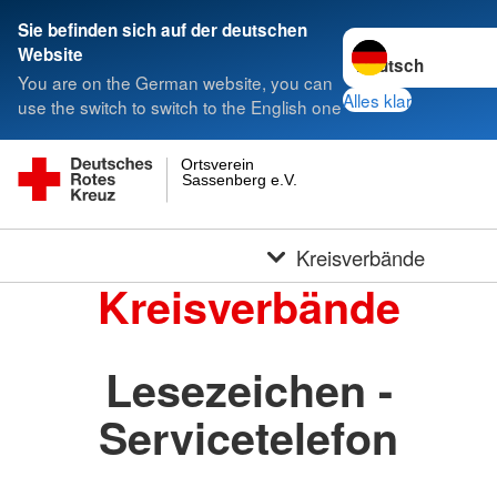
Sie befinden sich auf der deutschen
Sprache wechseln 
Website
You are on the German website, you can
Alles klar
use the switch to switch to the English one
Ortsverein
Sassenberg e.V.
Kreisverbände
Kreisverbände
Lesezeichen -
Servicetelefon