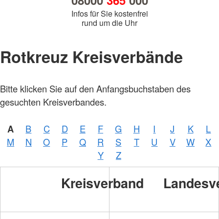
08000
365
000
Infos für Sie kostenfrei
rund um die Uhr
Rotkreuz Kreisverbände
Bitte klicken Sie auf den Anfangsbuchstaben des
gesuchten Kreisverbandes.
A
B
C
D
E
F
G
H
I
J
K
L
M
N
O
P
Q
R
S
T
U
V
W
X
Y
Z
Kreisverband
Landesv